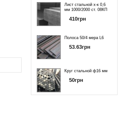
Лист стальной х-к 0,6
мм 1000/2000 ст. 08КП
410
грн
Полоса 50/4 мера L6
53.63
грн
Круг стальной ф16 мм
50
грн