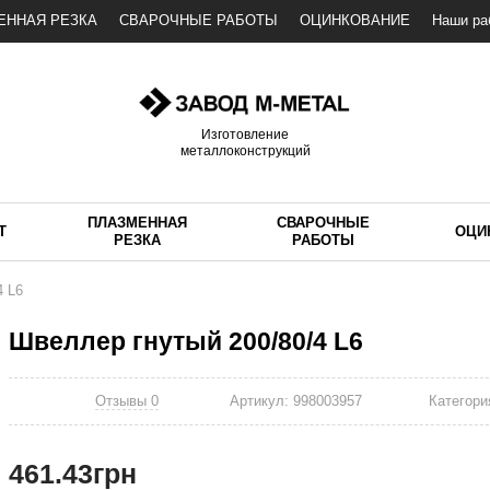
ЕННАЯ РЕЗКА
СВАРОЧНЫЕ РАБОТЫ
ОЦИНКОВАНИЕ
Наши ра
Изготовление
металлоконструкций
ПЛАЗМЕННАЯ
СВАРОЧНЫЕ
Т
ОЦИ
РЕЗКА
РАБОТЫ
4 L6
Швеллер гнутый 200/80/4 L6
Отзывы 0
Артикул:
998003957
Категори
461.43
грн