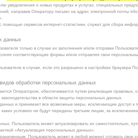
елю уведомления о новых продуктах и услугах, специальных предл
ний, направив Оператору письмо на адрес электронной почты
inf
».
 помощью сервисов интернет-статистики, служат для сбора инфор
х данных
ователя только в случае их заполнения и/или отправки Пользова
полняя соответствующие формы и/или отправляя свои персональны
ьзователе в случае, если это разрешено в настройках браузера П
х видов обработки персональных данных
аются Оператором, обеспечивается путем реализации правовых, о
законодательства в области защиты персональных данных.
 данных и принимает все возможные меры, исключающие доступ к
и каких условиях не будут переданы третьим лицам, за исключени
анных, Пользователь может актуализировать их самостоятельно, п
меткой «Актуализация персональных данных».
граниченным. Пользователь может в любой момент отозвать свое с