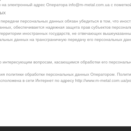
ы на электронный адрес Оператора
info@m-metal.com.ua
с пометко
ных
 передачи персональных данных обязан убедиться в том, что инос
анных, обеспечивается надежная защита прав субъектов персонал
территории иностранных государств, не отвечающих вышеуказанны
льных данных на трансграничную передачу его персональных данн
по интересующим вопросам, касающимся обработки его персональ
ия политики обработки персональных данных Оператором. Политик
асположена в сети Интернет по адресу
http://www.m-metal.com.ua/poli