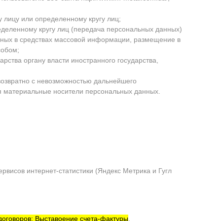
 лицу или определенному кругу лиц;
деленному кругу лиц (передача персональных данных)
нных в средствах массовой информации, размещение в
собом;
рства органу власти иностранного государства,
возвратно с невозможностью дальнейшего
я материальные носители персональных данных.
ервисов интернет-статистики (Яндекс Метрика и Гугл
договоров; Выставоение счета-фактуры
.