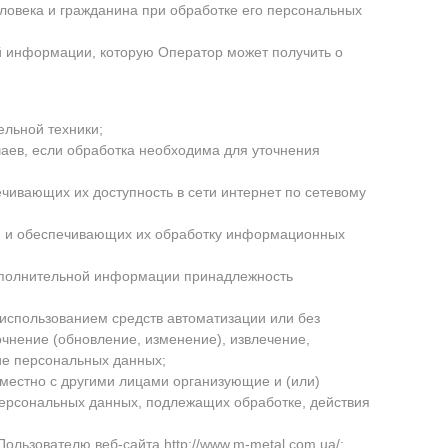
ловека и гражданина при обработке его персональных
й информации, которую Оператор может получить о
ельной техники;
аев, если обработка необходима для уточнения
чивающих их доступность в сети интернет по сетевому
, и обеспечивающих их обработку информационных
дополнительной информации принадлежность
 использованием средств автоматизации или без
очнение (обновление, изменение), извлечение,
ние персональных данных;
вместно с другими лицами организующие и (или)
ерсональных данных, подлежащих обработке, действия
Пользователю веб-сайта
http://www.m-metal.com.ua/
;