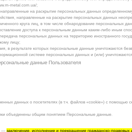
www.m-metal.com.ua/
;
, направленные на раскрытие персональных данных определенному
ействия, направленные на раскрытие персональных данных неопре
иченного круга лиц, в том числе обнародование персональных да
ставление доступа к персональным данным каким-либо иным спо
передача персональных данных на территорию иностранного госуда
кому лицу;
ия, в результате которых персональные данные уничтожаются без
формационной системе персональных данных и (или) уничтожаютс
ерсональные данные Пользователя
ченных данных о посетителях (в т.ч. файлов «cookie») с помощью с
тики объединены общим понятием Персональные данные.
я —
заключение, исполнение и прекращение гражданско-правовых 