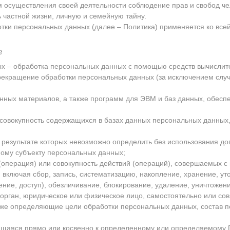
м осуществления своей деятельности соблюдение прав и свобод че
 частной жизни, личную и семейную тайну.
тки персональных данных (далее – Политика) применяется ко все
е
ых – обработка персональных данных с помощью средств вычислит
рекращение обработки персональных данных (за исключением случ
онных материалов, а также программ для ЭВМ и баз данных, обеспе
совокупность содержащихся в базах данных персональных данных
в результате которых невозможно определить без использования 
ому субъекту персональных данных;
(операция) или совокупность действий (операций), совершаемых с
включая сбор, запись, систематизацию, накопление, хранение, ут
ение, доступ), обезличивание, блокирование, удаление, уничтоже
 орган, юридическое или физическое лицо, самостоятельно или со
же определяющие цели обработки персональных данных, состав п
ящаяся прямо или косвенно к определенному или определяемому 