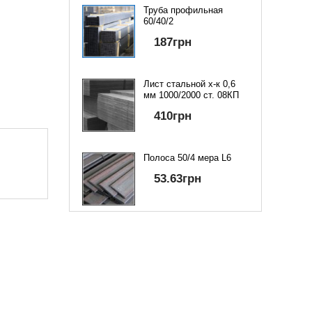
Труба профильная
60/40/2
187
грн
Лист стальной х-к 0,6
мм 1000/2000 ст. 08КП
410
грн
Полоса 50/4 мера L6
53.63
грн