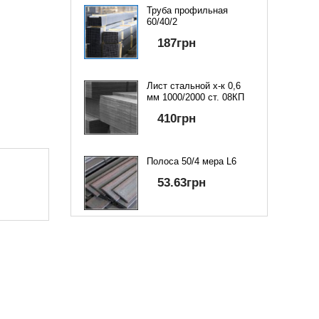
Труба профильная
60/40/2
187
грн
Лист стальной х-к 0,6
мм 1000/2000 ст. 08КП
410
грн
Полоса 50/4 мера L6
53.63
грн