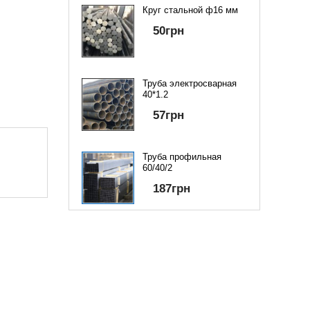
Круг стальной ф16 мм
50
грн
Труба электросварная
40*1.2
57
грн
Труба профильная
60/40/2
187
грн